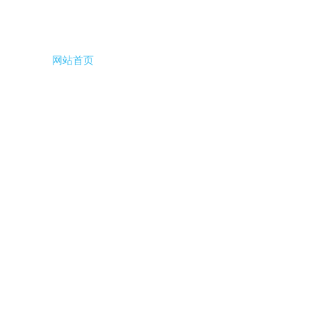
网站首页
关于侨丰
侨丰视野
企业形象
机器人科技